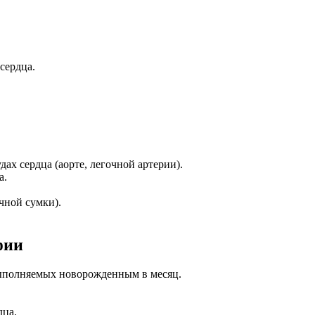
сердца.
ах сердца (аорте, легочной артерии).
а.
чной сумки).
фии
выполняемых новорожденным в месяц.
дца.